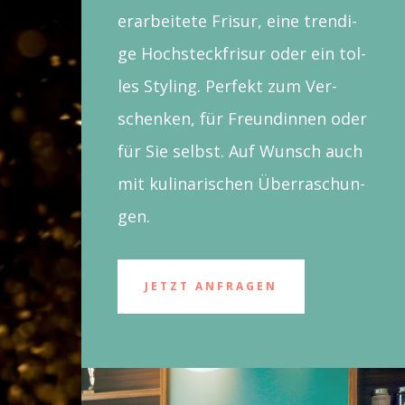
erar­bei­te­te Fri­sur, eine tren­di­
ge Hoch­steck­fri­sur oder ein tol­
les Sty­ling. Per­fekt zum Ver­
schen­ken, für Freun­din­nen oder
für Sie selbst. Auf Wunsch auch
mit kuli­na­ri­schen Über­ra­schun­
gen.
JETZT ANFRA­GEN