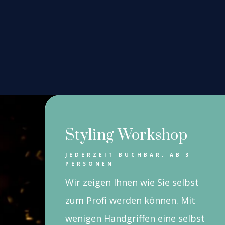
Sty­ling-Work­shop
JEDER­ZEIT BUCH­BAR, AB 3
PER­SO­NEN
Wir zei­gen Ihnen wie Sie selbst
zum Pro­fi wer­den kön­nen. Mit
weni­gen Hand­grif­fen eine selbst