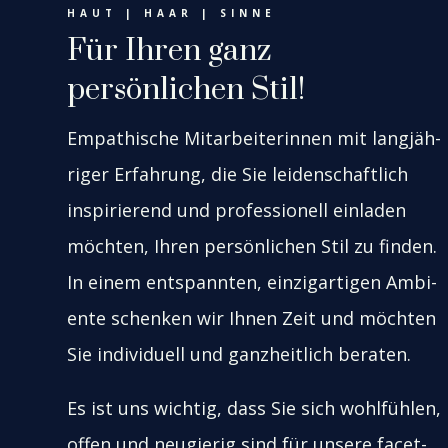
HAUT | HAAR | SIN­NE
Für Ihren ganz
per­sön­li­chen Stil!
Empa­thi­sche Mit­ar­bei­te­rin­nen mit lang­jäh­
ri­ger Erfah­rung, die Sie lei­den­schaft­lich
inspi­rie­rend und pro­fes­sio­nell ein­la­den
möch­ten, Ihren per­sön­li­chen Stil zu fin­den.
In einem ent­spann­ten, ein­zig­ar­ti­gen Ambi­
en­te schen­ken wir Ihnen Zeit und möch­ten
Sie indi­vi­du­ell und ganz­heit­lich bera­ten.
Es ist uns wich­tig, dass Sie sich wohl­füh­len,
offen und neu­gie­rig sind für unse­re facet­