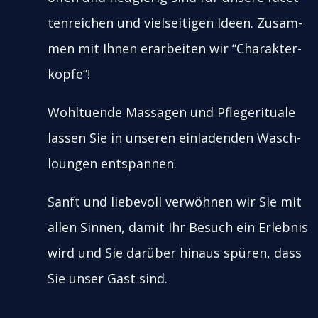
ten­rei­chen und viel­sei­ti­gen Ideen. Zusam­
men mit Ihnen erar­bei­ten wir “Cha­rak­ter­
köp­fe”!
Wohl­tu­en­de Mas­sa­gen und Pfle­ge­ri­tua­le
las­sen Sie in unse­ren ein­la­den­den Wasch­
loun­gen ent­span­nen.
Sanft und lie­be­voll ver­wöh­nen wir Sie mit
allen Sin­nen, damit Ihr Besuch ein Erleb­nis
wird und Sie dar­über hin­aus spü­ren, dass
Sie unser Gast sind.