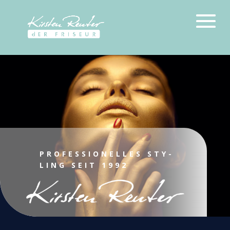
PRO­FES­SIO­NEL­LES STY­
LING SEIT 1992