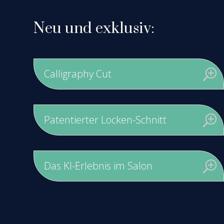
Neu und exklu­siv:
Cal­li­gra­phy Cut
Paten­tier­ter Locken-Schnitt
Das KI-Erleb­nis im Salon