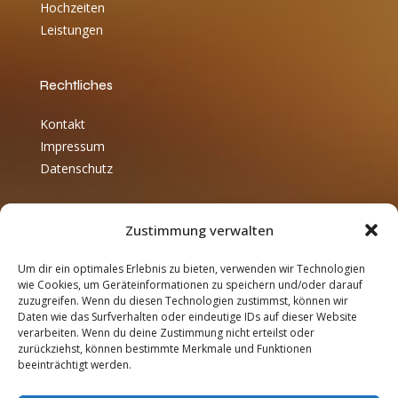
Hochzeiten
Leistungen
Rechtliches
Kontakt
Impressum
Datenschutz
Zustimmung verwalten
Kirsten Reuter - der Friseur
Um dir ein optimales Erlebnis zu bieten, verwenden wir Technologien
Telefon: +49 381 – 82376
wie Cookies, um Geräteinformationen zu speichern und/oder darauf
zuzugreifen. Wenn du diesen Technologien zustimmst, können wir
E-Mail:
k.reuterderfriseur@t-online.de
Daten wie das Surfverhalten oder eindeutige IDs auf dieser Website
Hamburger Str. 39
verarbeiten. Wenn du deine Zustimmung nicht erteilst oder
18069 Rostock
zurückziehst, können bestimmte Merkmale und Funktionen
beeinträchtigt werden.